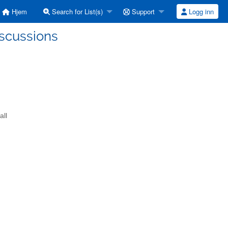
Hjem
Search for List(s)
Support
Logg inn
iscussions
all