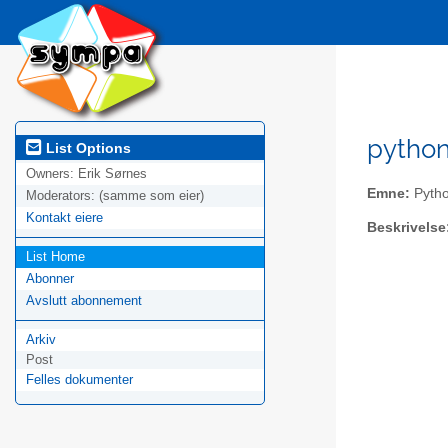
python
List Options
Owners:
Erik Sørnes
Emne:
Pytho
Moderators:
(samme som eier)
Kontakt eiere
Beskrivelse
List Home
Abonner
Avslutt abonnement
Arkiv
Post
Felles dokumenter